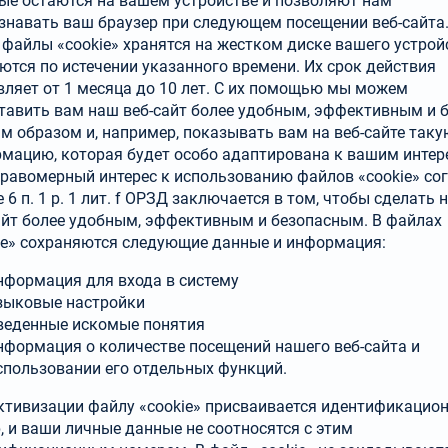
ые остаются на вашем устройстве и позволяют нам
знавать ваш браузер при следующем посещении веб-сайта
 файлы «cookie» хранятся на жестком диске вашего устрой
ются по истечении указанного времени. Их срок действия
вляет от 1 месяца до 10 лет. С их помощью мы можем
тавить вам наш веб-сайт более удобным, эффективным и б
м образом и, например, показывать вам на веб-сайте таку
мацию, которая будет особо адапти­рована к вашим интер
равомерный интерес к использованию файлов «cookie» со
е 6 п. 1 р. 1 лит. f ОРЗД заключается в том, чтобы сделать 
айт более удобным, эффективным и безопасным. В файлах
ie» сохраняются следующие данные и информация:
нформация для входа в систему
зыковые настройки
веденные искомые понятия
нформация о количестве посещений нашего веб-сайта и
спользовании его отдельных функций.
ктивизации файлу «cookie» присваивается идентификацио
, и ваши личные данные не соотносятся с этим