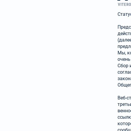
VITER
Стату
Предс
дейст
(дале
предл
Мы, к
очень
Сбор 
согла
закон
Общег
Веб-с
треть
венно
ссылк
котор
сообщ