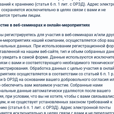
(Немецкий)
(Английский)
ваний к хранению (статья 6 п. 1 лит. c ОРЗД). Адрес элект
 сохраняется исключительно в целях связи с вами и не
ается третьим лицам.
Español / México
Русский
астие в веб-семинарах и онлайн-мероприятиях
(Испанский / Мексика)
вы регистрируетесь для участия в веб-семинарах и/или дру
н-мероприятиях нашей компании, осу­ществляется сбор ва
нальных данных. При использовании регистрационной фо
тавленной на нашем веб-сайте, тип и объем собранных да
 увидеть в самой форме. Данные используются исключит
вязи с вами и соответствующего необходимого техническо
истрирования. Обра­ботка данных с целью участия в онлай
риятиях осуществляется в соответствии со статьей 6 п. 1 р.
a и b ОРЗД на основании вашего добровольного согласия ил
 обеспечить вам желаемое участие. Собра­нные нами
нальные данные автоматически удаля­ются после вашего
ия, при условии, что вы не хотите, чтобы с вами связывалис
ем, и не существует установленных законом требований к
нию (статья 6 п. 1 лит. c ОРЗД). Адрес электронной почты
няется исключительно в целях связи с вами и не передаетс