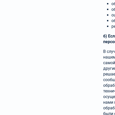
о
о
о
о
р
б) Ес
персо
В слу
нашем
самой
други
решае
сообщ
обраб
техни
осу­щ
нами 
обраб
были 