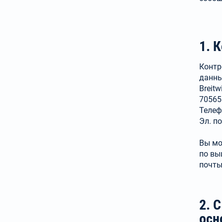
1. 
Контр
данны
Breitw
70565 
Телефо
Эл. п
Вы мо
по вы
почты
2. 
осн