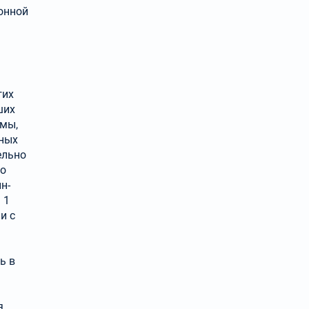
ронной
гих
ших
рмы,
нных
ельно
го
н-
 1
и с
ь в
я