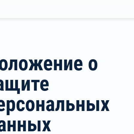
оложение о
ащите
ерсональных
анных