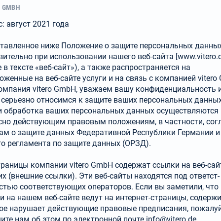
O GMBH
с: август 2021 года
тавленное ниже Положение о защите персональных данны
вительно при использовании нашего веб-сайта [www.vitero.
е в тексте «веб-сайт»), а также распространяется на
оженные на веб-сайте услуги и на связь с компанией vitero
омпания vitero GmbH, уважаем вашу конфиденциальность 
 серьезно относимся к защите ваших персональных данных
и обработка ваших персональных данных осуществляются
сно действующим правовым положениям, в частности, сог
ам о защите данных Федеративной Республики Германии и
о регламента по защите данных (ОРЗД).
траницы компании vitero GmbH содержат ссылки на веб-са
их (внешние ссылки). Эти веб-сайты находятся под ответст­
стью соответствующих операторов. Если вы заметили, что
и на нашем веб-сайте ведут на интернет-страницы, содерж
ое нарушает действующие правовые предписания, пожалуй
ите нам об этом по электронной почте
info@vitero.de
.