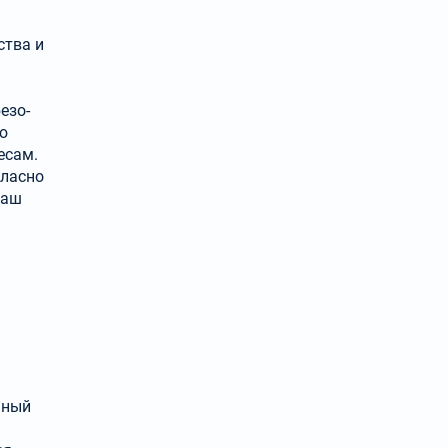
.
ства и
езо­
ю
есам.
гласно
наш
нный