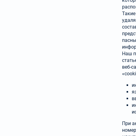
котор
распо
Такие
удаля
соста
предс
пасны
инфор
Наш п
стать
веб-с
«cook
и
я
в
и
и
При а
номер