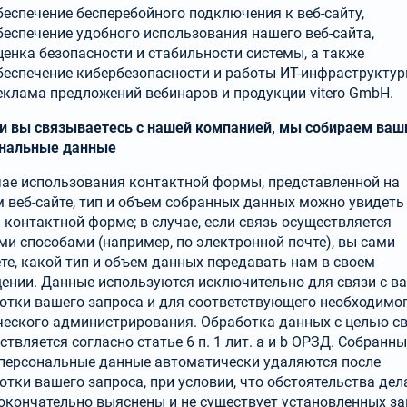
беспечение бесперебойного подключения к веб-сайту,
беспечение удобного использования нашего веб-сайта,
ценка безопасности и стабильности системы, а также
беспечение кибербезопасности и работы ИТ-инфраструктур
еклама предложений вебинаров и продукции vitero GmbH.
ли вы связываетесь с нашей компанией, мы собираем ваш
нальные данные
чае использования контактной формы, представ­ленной на
 веб-сайте, тип и объем собранных данных можно увидеть
 контактной форме; в случае, если связь осуществляется
ми способами (например, по электронной почте), вы сами
те, какой тип и объем данных передавать нам в своем
ении. Данные используются исключительно для связи с ва
отки вашего запроса и для соот­ветству­ющего необходимо
ческого админи­стрирования. Обработка данных с целью с
Выбрать язык:
ествляется согласно статье 6 п. 1 лит. a и b ОРЗД. Собранн
Найти:
персональные данные автоматически удаляются после
отки вашего запроса, при условии, что обстоятельства дел
Deutsch
English
окончательно выяснены и не существует установленных з