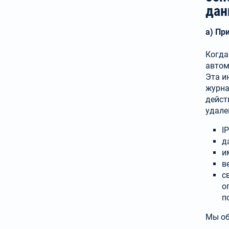
дан
а) Пр
Когда
автом
Эта и
журна
дейст
удале
I
д
и
в
с
о
п
Мы об