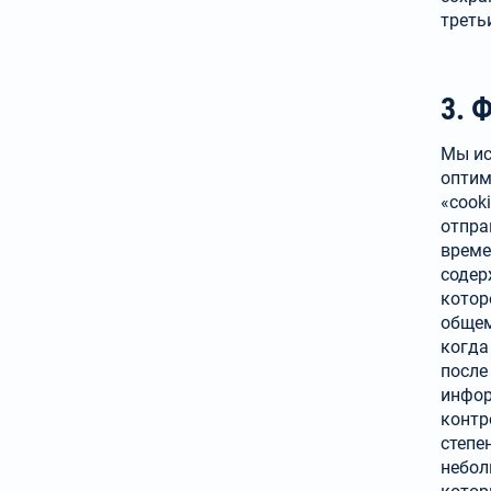
треть
3. 
Мы ис
оптим
«cook
отпра
време
содер
котор
общем
когда
после
инфор
контр
степе
небол