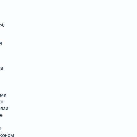
ы,
и
 в
ми,
го
вязи
ые
а
аконом