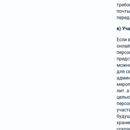
требо
почты
перед
в) Уч
Если 
онлай
персо
предс
можно
для с
админ
мероп
лит. 
целью
персо
участ
будущ
хране
сохра