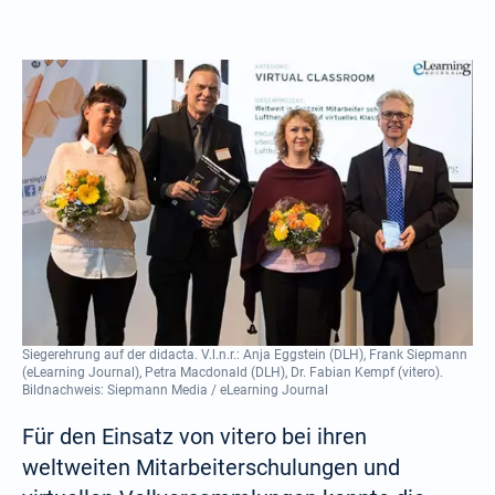
Siegerehrung auf der didacta. V.l.n.r.: Anja Eggstein (DLH), Frank Siepmann
(eLearning Journal), Petra Macdonald (DLH), Dr. Fabian Kempf (vitero).
Bildnachweis: Siepmann Media / eLearning Journal
Für den Einsatz von vitero bei ihren
weltweiten Mitarbeiter­schulungen und