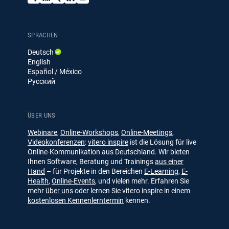
e
l
i
i
o
w
o
n
n
u
s
g
g
k
T
l
e
u
SPRACHEN
e
d
b
Deutsch
t
I
e
English
t
n
Español / México
e
Русский
r
ÜBER UNS
Webinare
,
Online-Workshops
,
Online-Meetings
,
Videokonferenzen
:
vitero inspire
ist die Lösung für live
Online-Kommunikation aus Deutschland. Wir bieten
Ihnen Software, Beratung und Trainings
aus einer
Hand
– für Projekte in den Bereichen
E-Learning
,
E-
Health
,
Online-Events
, und vielen mehr. Erfahren Sie
mehr
über uns
oder lernen Sie vitero inspire in einem
kostenlosen Kennenlerntermin
kennen.