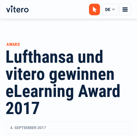
Zum
DE
Inhalt
springen
AWARD
Lufthansa und
vitero gewinnen
eLearning Award
2017
4. SEPTEMBER 2017